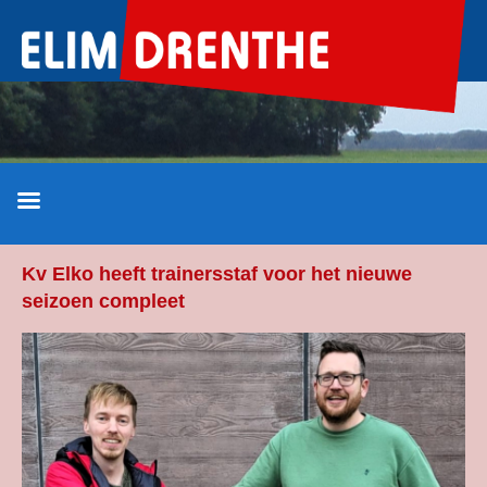
Ga
naar
de
inhoud
Kv Elko heeft trainersstaf voor het nieuwe
seizoen compleet